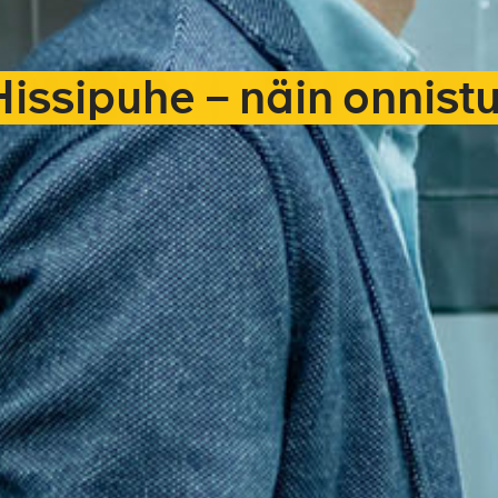
issipuhe – näin onnist