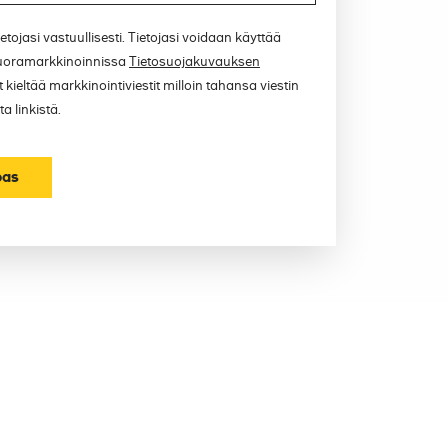
etojasi vastuullisesti. Tietojasi voidaan käyttää
uoramarkkinoinnissa
Tietosuojakuvauksen
 kieltää markkinointiviestit milloin tahansa viestin
a linkistä.
pas