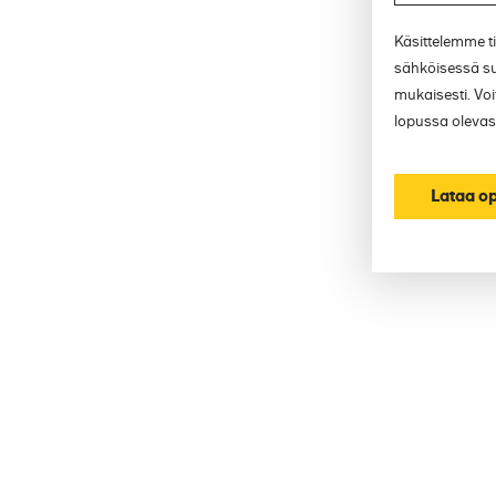
Käsittelemme ti
sähköisessä s
mukaisesti. Voit
lopussa olevast
Lataa o