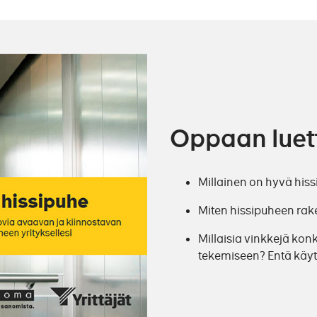
Oppaan luet
Millainen on hyvä his
Miten hissipuheen rak
Millaisia vinkkejä kon
tekemiseen? Entä käy