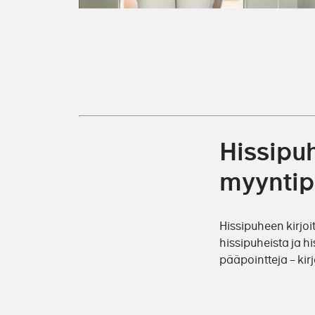
Hissipu
myyntip
Hissipuheen kirjoi
hissipuheista ja 
pääpointteja – kir