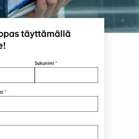
opas täyttämällä
e!
Sukunimi
*
ti
*