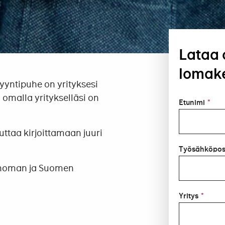
Lataa 
lomak
yyntipuhe on yrityksesi
o omalla yritykselläsi on
Etunimi
*
ttaa kirjoittamaan juuri
Työsähköpos
anoman ja Suomen
Yritys
*