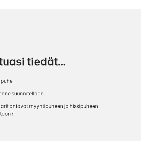
tuasi tiedät…
sipuhe
enne suunnitellaan
karit antavat myyntipuheen ja hissipuheen
ttöön?