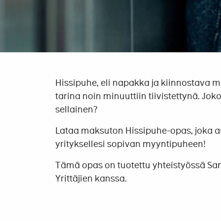
Hissipuhe, eli napakka ja kiinnostava m
tarina noin minuuttiin tiivistettynä. Jok
sellainen?
Lataa maksuton Hissipuhe-opas, joka au
yrityksellesi sopivan myyntipuheen!
Tämä opas on tuotettu yhteistyössä S
Yrittäjien kanssa.