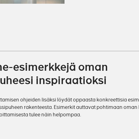
he-esimerkkejä oman
uheesi inspiraatioksi
ttamisen ohjeiden lisäksi löydät oppaasta konkreettisia esi
hissipuheen rakenteesta. Esimerkit auttavat pohtimaan oman
joittamisesta tulee näin helpompaa.