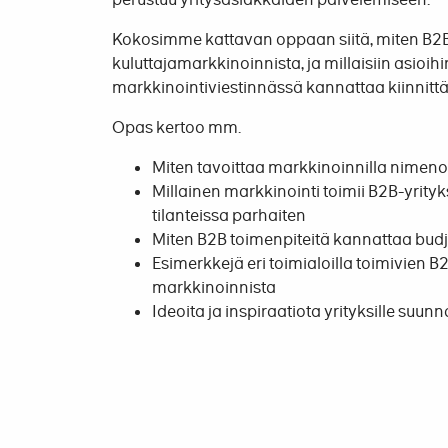
Kokosimme kattavan oppaan siitä, miten B2
kuluttajamarkkinoinnista, ja millaisiin asioihi
markkinointiviestinnässä kannattaa kiinnitt
Opas kertoo mm.
Miten tavoittaa markkinoinnilla nimen
Millainen markkinointi toimii B2B-yrityks
tilanteissa parhaiten
Miten B2B toimenpiteitä kannattaa budje
Esimerkkejä eri toimialoilla toimivien B
markkinoinnista
Ideoita ja inspiraatiota yrityksille suun