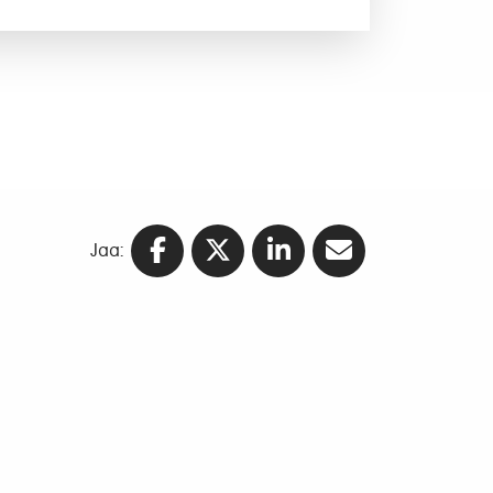
Jaa:
Yrityspalvelu mainostaja- ja
toimistoasiakkaille