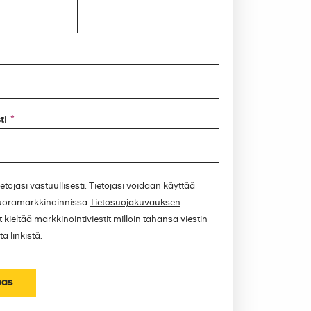
ti
*
etojasi vastuullisesti. Tietojasi voidaan käyttää
uoramarkkinoinnissa
Tietosuojakuvauksen
 kieltää markkinointiviestit milloin tahansa viestin
a linkistä.
pas