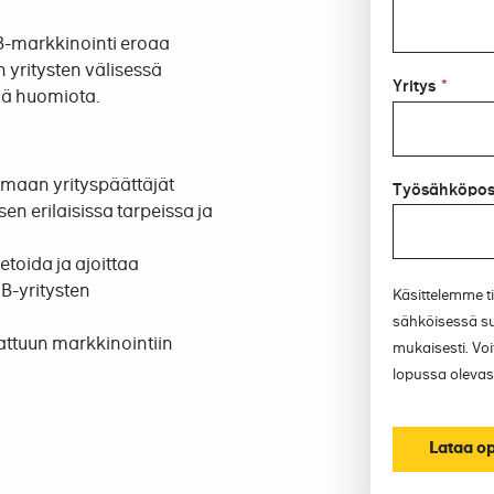
B-markkinointi eroaa
n yritysten välisessä
Yritys
*
ää huomiota.
omaan yrityspäättäjät
Työsähköpos
en erilaisissa tarpeissa ja
toida ja ajoittaa
2B-yritysten
Käsittelemme ti
sähköisessä s
nattuun markkinointiin
mukaisesti. Voit
lopussa olevast
Lataa o