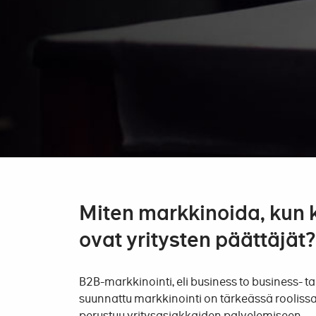
Miten markkinoida, kun
ovat yritysten päättäjät?
B2B-markkinointi, eli business to business- tai 
suunnattu markkinointi on tärkeässä roolissa s
perustuu yritysasiakkaiden palvelemiseen.